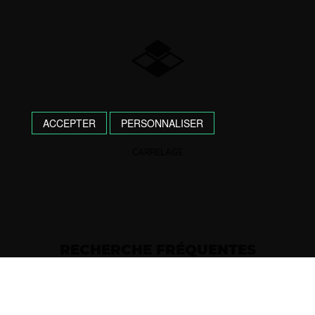
ACCEPTER
PERSONNALISER
CARRELAGE
RECHERCHE FRÉQUENTES
PEINTRE EN BÂTIMENT À DAX
PEINTRE EN BÂTIMENT À SAINT-PAUL-LÈS-DAX