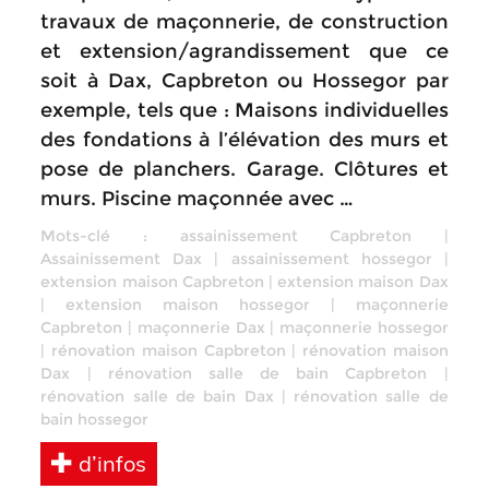
travaux de maçonnerie, de construction
et extension/agrandissement que ce
soit à Dax, Capbreton ou Hossegor par
exemple, tels que : Maisons individuelles
des fondations à l’élévation des murs et
pose de planchers. Garage. Clôtures et
murs. Piscine maçonnée avec …
Mots-clé :
assainissement Capbreton
|
Assainissement Dax
|
assainissement hossegor
|
extension maison Capbreton
|
extension maison Dax
|
extension maison hossegor
|
maçonnerie
Capbreton
|
maçonnerie Dax
|
maçonnerie hossegor
|
rénovation maison Capbreton
|
rénovation maison
Dax
|
rénovation salle de bain Capbreton
|
rénovation salle de bain Dax
|
rénovation salle de
bain hossegor
d’infos