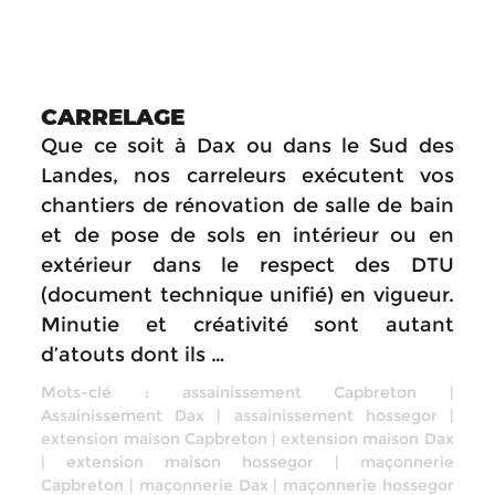
CARRELAGE
Que ce soit à Dax ou dans le Sud des
Landes, nos carreleurs exécutent vos
chantiers de rénovation de salle de bain
et de pose de sols en intérieur ou en
extérieur dans le respect des DTU
(document technique unifié) en vigueur.
Minutie et créativité sont autant
d’atouts dont ils …
Mots-clé :
assainissement Capbreton
|
Assainissement Dax
|
assainissement hossegor
|
extension maison Capbreton
|
extension maison Dax
|
extension maison hossegor
|
maçonnerie
Capbreton
|
maçonnerie Dax
|
maçonnerie hossegor