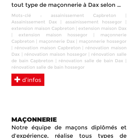
tout type de maçonnerie à Dax selon …
Mots-clé :
assainissement Capbreton
|
Assainissement Dax
|
assainissement hossegor
|
extension maison Capbreton
|
extension maison Dax
|
extension maison hossegor
|
maçonnerie
Capbreton
|
maçonnerie Dax
|
maçonnerie hossegor
|
rénovation maison Capbreton
|
rénovation maison
Dax
|
rénovation maison hossegor
|
rénovation salle
de bain Capbreton
|
rénovation salle de bain Dax
|
rénovation salle de bain hossegor
d’infos
MAÇONNERIE
Notre équipe de maçons diplômés et
d’expérience, réalise tous types de