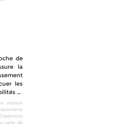
roche de
sure la
ssement
cuer les
ilités …
on maison
açonnerie
 Capbreton
on salle de