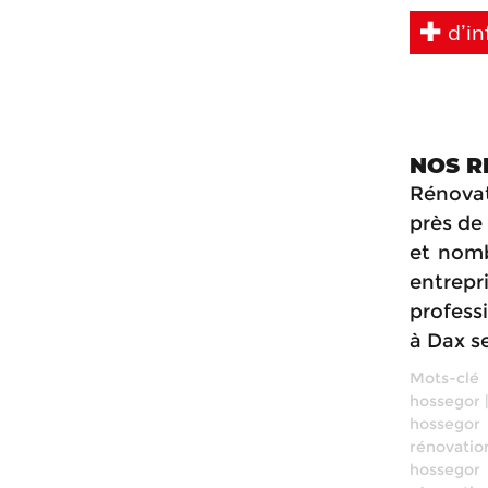
d’in
NOS R
Rénovat
près de
et nomb
entrep
profess
à Dax s
Mots-clé
hossegor
hossegor
rénovati
hossegor