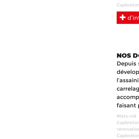
Capbreto
d’in
NOS D
Depuis 
dévelo
l’assai
carrela
accompa
faisant 
Mots-clé
Capbreto
rénovatio
Capbreto