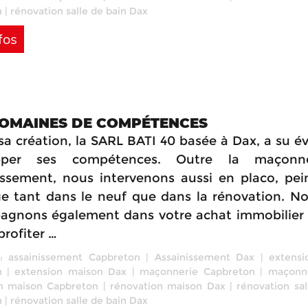
n
|
rénovation salle de bain Dax
fos
OMAINES DE COMPÉTENCES
sa création, la SARL BATI 40 basée à Dax, a su év
pper ses compétences. Outre la maçonn
nissement, nous intervenons aussi en placo, pei
ge tant dans le neuf que dans la rénovation. N
gnons également dans votre achat immobilier
profiter …
 :
assainissement Capbreton
|
Assainissement Dax
|
extensi
n
|
extension maison Dax
|
maçonnerie Capbreton
|
maçonn
n maison Capbreton
|
rénovation maison Dax
|
rénovation sal
n
|
rénovation salle de bain Dax