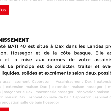
fos
NISSEMENT
été BATI 40 est situé à Dax dans les Landes p
ton, Hossegor et de la côte basque. Elle as
on et la mise aux normes de votre assaini
uel. Le principe est de collecter, traiter et éva
liquides, solides et excréments selon deux possib
 :
assainissement Capbreton
|
Assainissement Dax
|
extensi
n
|
extension maison Dax
|
extension maison hossegor
|
m
n
|
maçonnerie Dax
|
maçonnerie hossegor
|
rénovation maison
on maison Dax
|
rénovation salle de bain Capbreton
|
rénovati
|
rénovation salle de bain hossegor