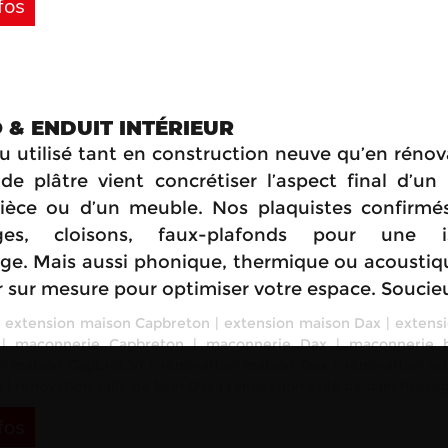
fos
 & ENDUIT INTÉRIEUR
u utilisé tant en construction neuve qu’en rénova
de plâtre vient concrétiser l’aspect final d’un
ièce ou d’un meuble. Nos plaquistes confirmé
ges, cloisons, faux-plafonds pour une is
ge. Mais aussi phonique, thermique ou acoustiq
r sur mesure pour optimiser votre espace. Soucie
:
extension maison Capbreton
|
extension maison Dax
|
extens
|
maçonnerie Capbreton
|
maçonnerie Dax
|
maçonnerie 
n maison Capbreton
|
rénovation maison Dax
|
rénovation sal
n
|
rénovation salle de bain Dax
|
rénovation salle de bain hosse
fos