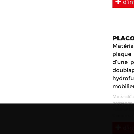
d’in
PLACO
Matéria
plaque 
d’une p
doubla
hydrofu
mobilie
Mots-clé 
hossegor
rénovatio
Capbreto
d’in