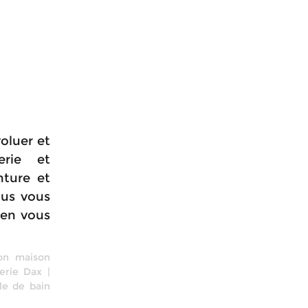
oluer et
erie et
nture et
ous vous
 en vous
on maison
erie Dax
|
le de bain