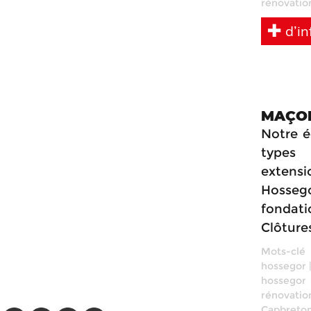
rénovation
d’in
MAÇO
Notre é
types 
extens
Hossego
fondati
Clôture
Mots-clé
hossegor
hossegor
rénovatio
Capbreto