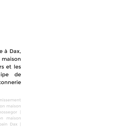
e à Dax,
e maison
s et les
uipe de
çonnerie
inissement
ion maison
hossegor
|
on maison
bain Dax
|