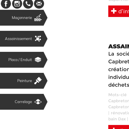
d’in
Maçonnerie
Assainissement
ASSAI
La soci
Placo / Enduit
Capbre
créati
individ
Peinture
déchets 
Mots-clé
Capbreto
Carrelage
Capbreto
|
rénovati
bain Dax