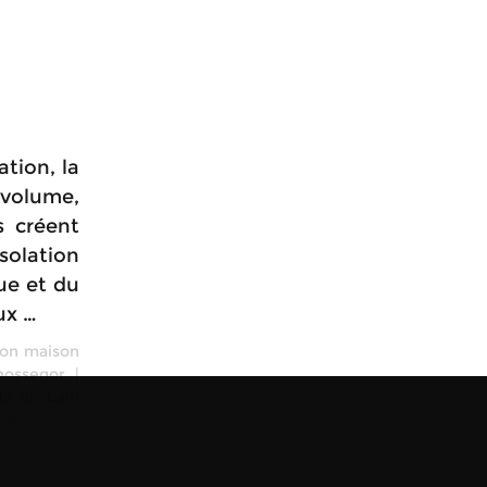
tion, la
 volume,
s créent
olation
ue et du
ux …
ion maison
hossegor
|
le de bain
gor