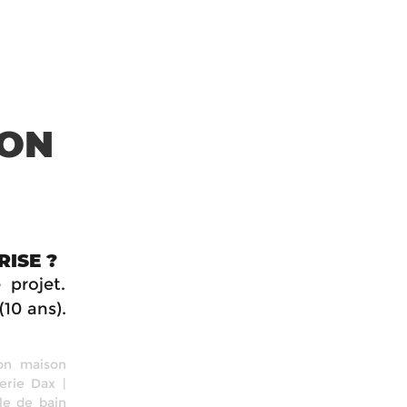
TON
ISE ?
 projet.
(10 ans).
on maison
erie Dax
|
le de bain