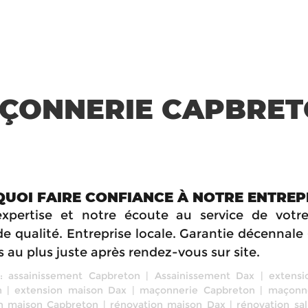
ÇONNERIE CAPBRE
UOI FAIRE CONFIANCE À NOTRE ENTREPR
xpertise et notre écoute au service de votre
de qualité. Entreprise locale. Garantie décennale 
 au plus juste après rendez-vous sur site.
 :
assainissement Capbreton
|
Assainissement Dax
|
extensi
n
|
extension maison Dax
|
maçonnerie Capbreton
|
maçonn
n maison Capbreton
|
rénovation maison Dax
|
rénovation sal