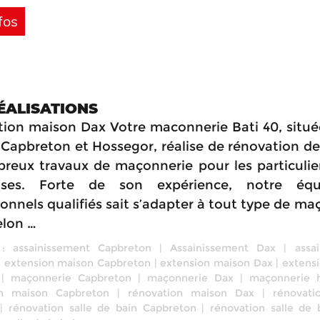
fos
ÉALISATIONS
ion maison Dax Votre maconnerie Bati 40, situé
 Capbreton et Hossegor, réalise de rénovation d
reux travaux de maçonnerie pour les particulier
rises. Forte de son expérience, notre éq
ionnels qualifiés sait s’adapter à tout type de ma
elon …
 :
assainissement Capbreton
|
Assainissement Dax
|
assa
|
extension maison Capbreton
|
extension maison Dax
|
extens
|
maçonnerie Capbreton
|
maçonnerie Dax
|
maçonnerie 
on maison Capbreton
|
rénovation maison Dax
|
rénovati
|
rénovation salle de bain Capbreton
|
rénovation salle de 