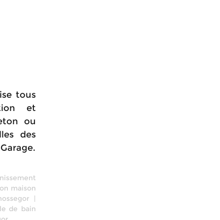
ise tous
tion et
eton ou
lles des
 Garage.
inissement
ion maison
hossegor
|
le de bain
gor