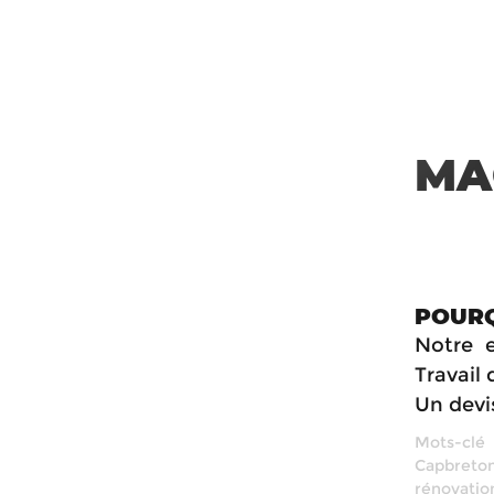
MA
POURQ
Notre e
Travail 
Un devis
Mots-clé
Capbreto
rénovatio