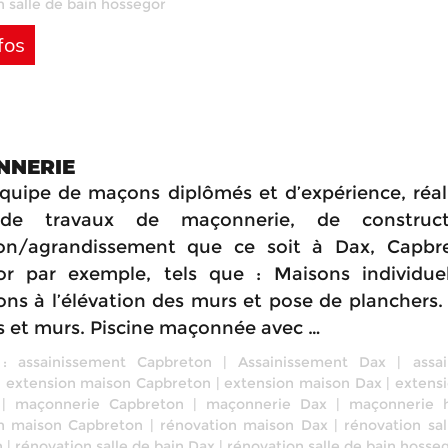
 salle de bain hossegor
fos
NNERIE
quipe de maçons diplômés et d’expérience, réal
de travaux de maçonnerie, de construc
ion/agrandissement que ce soit à Dax, Capbr
r par exemple, tels que : Maisons individue
ons à l’élévation des murs et pose de planchers.
s et murs. Piscine maçonnée avec …
 :
assainissement Capbreton
|
Assainissement Dax
|
assa
|
extension maison Capbreton
|
extension maison Dax
|
extens
|
maçonnerie Capbreton
|
maçonnerie Dax
|
maçonnerie 
n maison Capbreton
|
rénovation maison Dax
|
rénovation sal
n
|
rénovation salle de bain Dax
|
rénovation salle de bain hosse