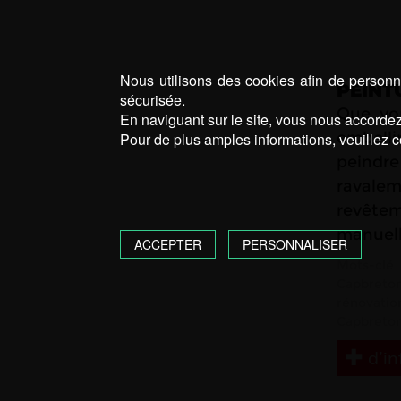
Nous utilisons des cookies afin de personna
PEINT
sécurisée.
Que vo
En naviguant sur le site, vous nous accordez 
embellir
Pour de plus amples informations, veuillez c
peindre
ravalem
revêtem
manuell
ACCEPTER
PERSONNALISER
Mots-clé
Capbreto
rénovatio
Capbreto
d’in