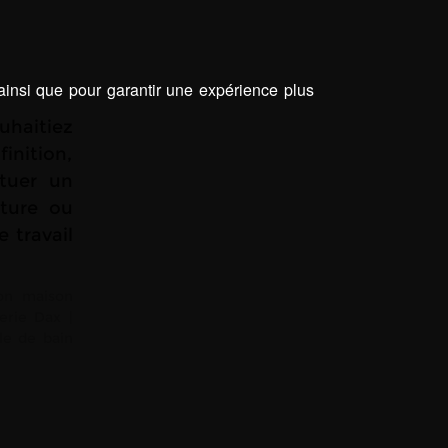
 ainsi que pour garantir une expérience plus
haitiez
finition,
ctuer un
nture ou
 travail
on maison
erie Dax
|
le de bain