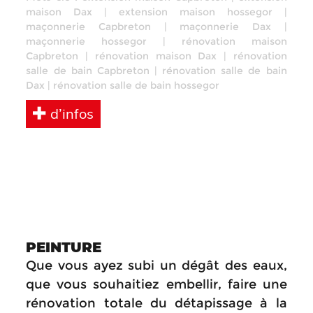
maison Dax
|
extension maison hossegor
|
maçonnerie Capbreton
|
maçonnerie Dax
|
maçonnerie hossegor
|
rénovation maison
Capbreton
|
rénovation maison Dax
|
rénovation
salle de bain Capbreton
|
rénovation salle de bain
Dax
|
rénovation salle de bain hossegor
d’infos
PEINTURE
Que vous ayez subi un dégât des eaux,
que vous souhaitiez embellir, faire une
rénovation totale du détapissage à la