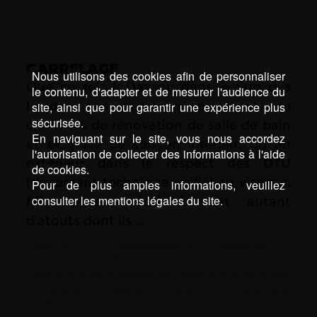
CARRELAGE
Nous utilisons des cookies afin de personnaliser
Que ce soit à Dax ou dans le Sud des
le contenu, d'adapter et de mesurer l'audience du
Landes, nos carreleurs exécutent vos
site, ainsi que pour garantir une expérience plus
sécurisée.
chantiers de rénovation de salle de bain
En naviguant sur le site, vous nous accordez
et de pose de sols en intérieur ou en
l'autorisation de collecter des informations à l'aide
extérieur dans le respect des DTU
de cookies.
(document technique unifié) en vigueur.
Pour de plus amples informations, veuillez
consulter les mentions légales du site.
Minutie et créativité sont autant
d’atouts dont ils …
Mots-clé :
assainissement Capbreton
|
Assainissement Dax
|
assainissement hossegor
|
extension maison Capbreton
|
extension maison Dax
|
extension maison hossegor
|
maçonnerie
Capbreton
|
maçonnerie Dax
|
maçonnerie hossegor