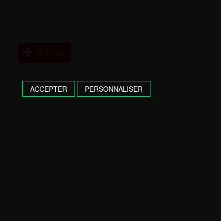
|
rénovation maison Capbreton
|
rénovation maison
Dax
|
rénovation salle de bain Capbreton
|
rénovation salle de bain Dax
|
rénovation salle de
bain hossegor
d’infos
ACCEPTER
PERSONNALISER