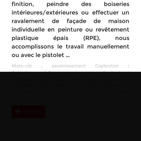
finition, peindre des boiseries
intérieures/extérieures ou effectuer un
ravalement de façade de maison
individuelle en peinture ou revêtement
plastique épais (RPE), nous
accomplissons le travail manuellement
ou avec le pistolet …
Mots-clé :
assainissement Capbreton
|
Assainissement Dax
|
extension maison Capbreton
|
extension maison Dax
|
maçonnerie Capbreton
|
maçonnerie Dax
|
rénovation maison Capbreton
|
rénovation maison Dax
|
rénovation salle de bain
Capbreton
|
rénovation salle de bain Dax
d’infos