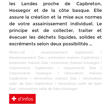
les Landes proche de Capbreton,
Hossegor et de la côte basque. Elle
assure la création et la mise aux normes
de votre assainissement individuel. Le
principe est de collecter, traiter et
évacuer les déchets liquides, solides et
excréments selon deux possibilités …
Mots-clé :
assainissement Capbreton
|
Assainissement Dax
|
extension maison Capbreton
|
extension maison Dax
|
extension maison hossegor
|
maçonnerie Capbreton
|
maçonnerie Dax
|
maçonnerie hossegor
|
rénovation maison
Capbreton
|
rénovation maison Dax
|
rénovation
salle de bain Capbreton
|
rénovation salle de bain
Dax
|
rénovation salle de bain hossegor
d’infos