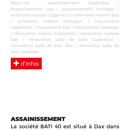
Mots-clé :
assainissement Capbreton
|
Assainissement Dax
|
assainissement hossegor
|
extension maison Capbreton
|
extension maison Dax
|
extension maison hossegor
|
maçonnerie
Capbreton
|
maçonnerie Dax
|
maçonnerie hossegor
|
rénovation maison Capbreton
|
rénovation maison
Dax
|
rénovation salle de bain Capbreton
|
rénovation salle de bain Dax
|
rénovation salle de
bain hossegor
d’infos
ASSAINISSEMENT
La société BATI 40 est situé à Dax dans