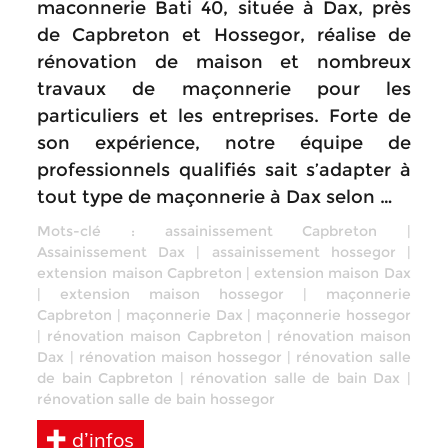
maconnerie Bati 40, située à Dax, près
de Capbreton et Hossegor, réalise de
rénovation de maison et nombreux
travaux de maçonnerie pour les
particuliers et les entreprises. Forte de
son expérience, notre équipe de
professionnels qualifiés sait s’adapter à
tout type de maçonnerie à Dax selon …
Mots-clé :
assainissement Capbreton
|
Assainissement Dax
|
assainissement hossegor
|
extension maison Capbreton
|
extension maison Dax
|
extension maison hossegor
|
maçonnerie
Capbreton
|
maçonnerie Dax
|
maçonnerie hossegor
|
rénovation maison Capbreton
|
rénovation maison
Dax
|
rénovation maison hossegor
|
rénovation salle
de bain Capbreton
|
rénovation salle de bain Dax
|
rénovation salle de bain hossegor
d’infos