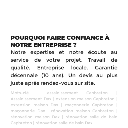
POURQUOI FAIRE CONFIANCE À
NOTRE ENTREPRISE ?
Notre expertise et notre écoute au
service de votre projet. Travail de
qualité. Entreprise locale. Garantie
décennale (10 ans). Un devis au plus
juste après rendez-vous sur site.
Mots-clé :
assainissement Capbreton
|
Assainissement Dax
|
extension maison Capbreton
|
extension maison Dax
|
maçonnerie Capbreton
|
maçonnerie Dax
|
rénovation maison Capbreton
|
rénovation maison Dax
|
rénovation salle de bain
Capbreton
|
rénovation salle de bain Dax