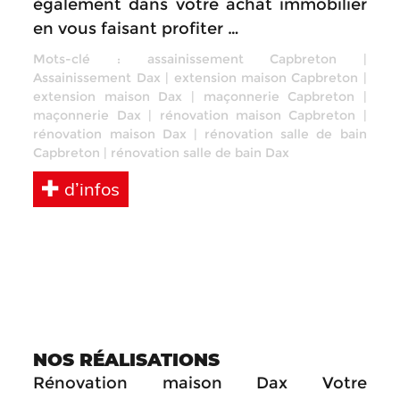
également dans votre achat immobilier
en vous faisant profiter …
Mots-clé :
assainissement Capbreton
|
Assainissement Dax
|
extension maison Capbreton
|
extension maison Dax
|
maçonnerie Capbreton
|
maçonnerie Dax
|
rénovation maison Capbreton
|
rénovation maison Dax
|
rénovation salle de bain
Capbreton
|
rénovation salle de bain Dax
d’infos
NOS RÉALISATIONS
Rénovation maison Dax Votre